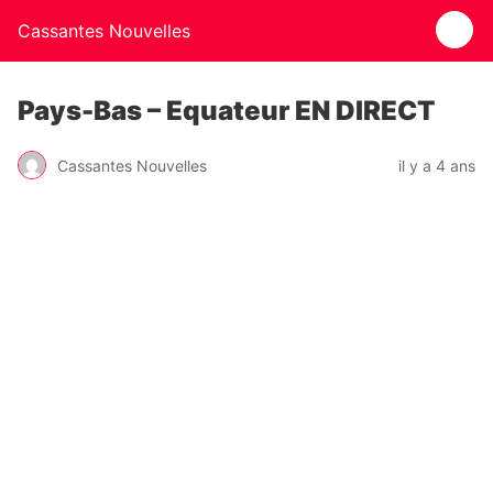
Cassantes Nouvelles
Pays-Bas – Equateur EN DIRECT
Cassantes Nouvelles
il y a 4 ans