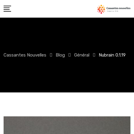
Skip
to
content
Cassantes Nouvelles
Blog
Général
Nubrain 0.1.19