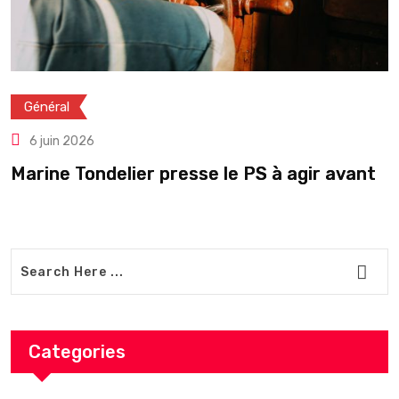
Général
6 juin 2026
Marine Tondelier presse le PS à agir avant
R
Categories