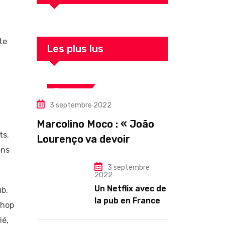
te
Les plus lus
Business
3 septembre 2022
Marcolino Moco : « João
ts.
Lourenço va devoir
ens
gouverner malgré une
illégitimité visible »
3 septembre
2022
Un Netflix avec de
ub.
la pub en France
-hop
dès novembre :
ié,
quel changement