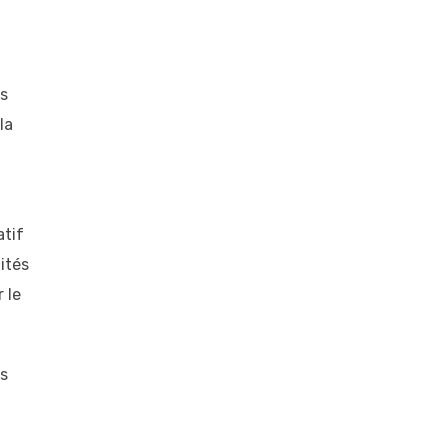
es
la
atif
ités
 le
es