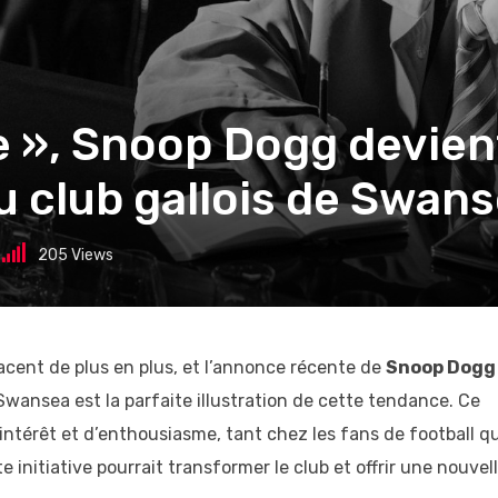
e », Snoop Dogg devien
u club gallois de Swan
205
Views
acent de plus en plus, et l’annonce récente de
Snoop Dogg
Swansea est la parfaite illustration de cette tendance. Ce
intérêt et d’enthousiasme, tant chez les fans de football q
 initiative pourrait transformer le club et offrir une nouvel