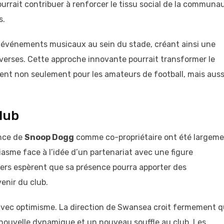
pourrait contribuer à renforcer le tissu social de la communa
s.
 événements musicaux au sein du stade, créant ainsi une
iverses. Cette approche innovante pourrait transformer le
nt non seulement pour les amateurs de football, mais auss
lub
once de
Snoop Dogg
comme co-propriétaire ont été largem
asme face à l’idée d’un partenariat avec une figure
ters espèrent que sa présence pourra apporter des
enir du club.
 avec optimisme. La direction de Swansea croit fermement 
nouvelle dynamique et un nouveau souffle au club. Les