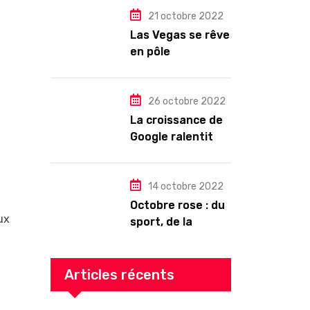
pour les abonnés
21 octobre 2022
?
Las Vegas se rêve
en pôle
technologique
26 octobre 2022
La croissance de
Google ralentit
drastiquement
14 octobre 2022
Octobre rose : du
ux
sport, de la
culture, de la
gourmandise ! Un
programme riche
Articles récents
en Auvergne