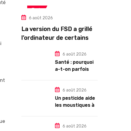
uté
Tech
6 août 2026
La version du FSD a grillé
l’ordinateur de certains
i
propriétaires de Tesla
HW3
6 août 2026
Santé : pourquoi
a-t-on parfois
l’impression de
ent
tomber en
dormant ?
6 août 2026
Un pesticide aide
les moustiques à
trouver leur
partenaire
que
6 août 2026