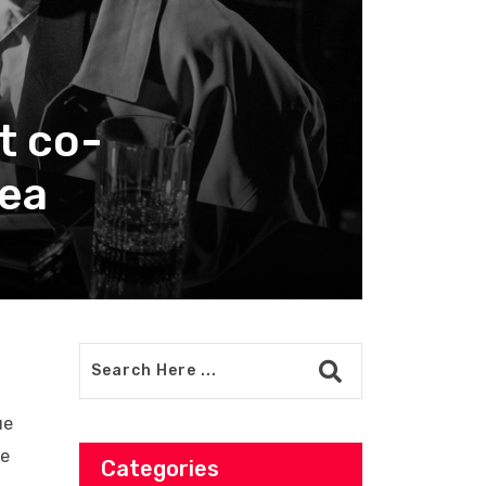
t co-
sea
ue
le
Categories