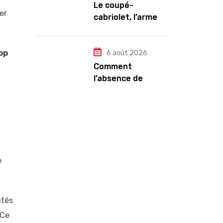
Le coupé-
er
cabriolet, l’arme
ultime contre la
chaleur : Mégane
op
CC TCE 180 ou VW
6 août 2026
Eos TSI 210 ?
Comment
t
l’absence de
Paige Bueckers a
conduit les
Sparks à licencier
leur DG dans une
décision étrange
e
ités
 Ce