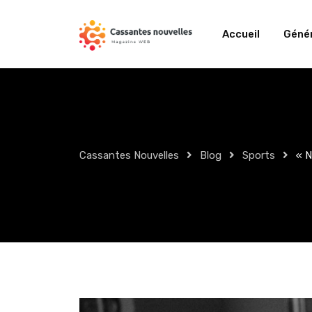
Skip
to
Accueil
Génér
content
Cassantes Nouvelles
Blog
Sports
« N