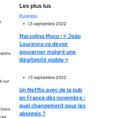
Les plus lus
Business
.
3 septembre 2022
Marcolino Moco : « João
Lourenço va devoir
gouverner malgré une
asins.
illégitimité visible »
3 septembre 2022
é sur
Un Netflix avec de la pub
en France dès novembre :
quel changement pour les
ations
abonnés ?
ncée