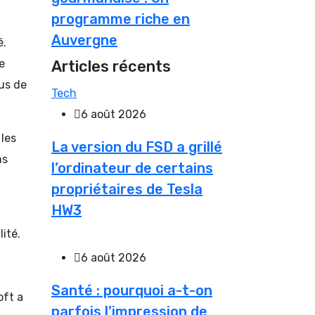
programme riche en
Auvergne
é.
e
Articles récents
nus de
Tech
6 août 2026
 les
La version du FSD a grillé
ns
l’ordinateur de certains
propriétaires de Tesla
HW3
ité.
6 août 2026
Santé : pourquoi a-t-on
oft a
parfois l’impression de