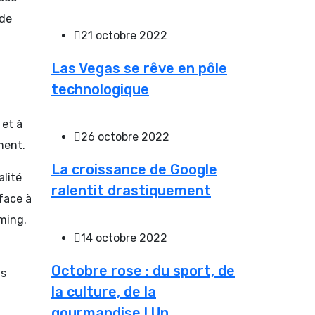
 de
21 octobre 2022
Las Vegas se rêve en pôle
technologique
 et à
26 octobre 2022
ment.
La croissance de Google
alité
ralentit drastiquement
 face à
ming.
14 octobre 2022
Octobre rose : du sport, de
ts
la culture, de la
gourmandise ! Un