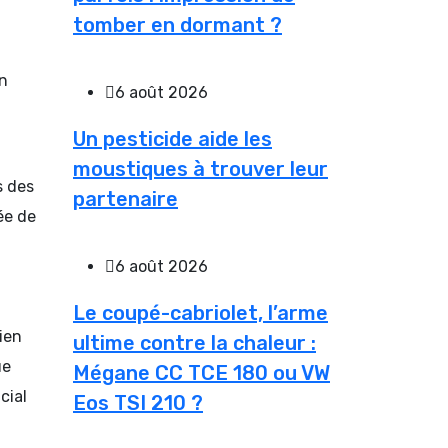
tomber en dormant ?
un
6 août 2026
Un pesticide aide les
moustiques à trouver leur
s des
partenaire
ée de
6 août 2026
Le coupé-cabriolet, l’arme
ien
ultime contre la chaleur :
ue
Mégane CC TCE 180 ou VW
cial
Eos TSI 210 ?