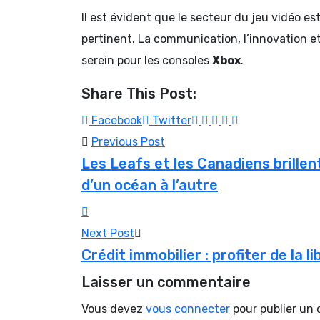
Il est évident que le secteur du jeu vidéo es
pertinent. La communication, l’innovation et
serein pour les consoles
Xbox
.
Share This Post:
Youtube
LinkedIn
Pinterest
Whatsapp
Reddit
Facebook
Twitter
Previous Post
Les Leafs et les Canadiens brillen
d’un océan à l’autre
Next Post
Crédit immobilier : profiter de la
Laisser un commentaire
Vous devez
vous connecter
pour publier un