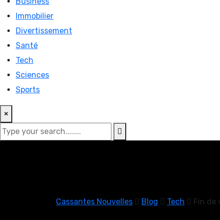
Business
Immobilier
Divertissement
Santé
Tech
Sciences
Sports
×
Cassantes Nouvelles
Blog
Tech
Fin de 