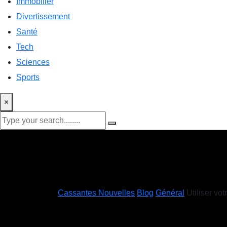
Immobilier
Divertissement
Santé
Tech
Sciences
Sports
×
Cassantes Nouvelles
Blog
Général
Utiliser vo