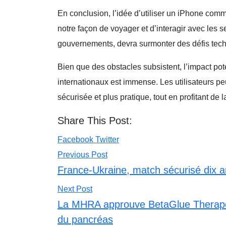
En conclusion, l’idée d’utiliser un iPhone com
notre façon de voyager et d’interagir avec les 
gouvernements, devra surmonter des défis techni
Bien que des obstacles subsistent, l’impact pot
internationaux est immense. Les utilisateurs pe
sécurisée et plus pratique, tout en profitant de
Share This Post:
Youtube
LinkedIn
Pinterest
Whatsapp
Reddit
Facebook
Twitter
Previous Post
France-Ukraine, match sécurisé dix a
Next Post
La MHRA approuve BetaGlue Therapeu
du pancréas