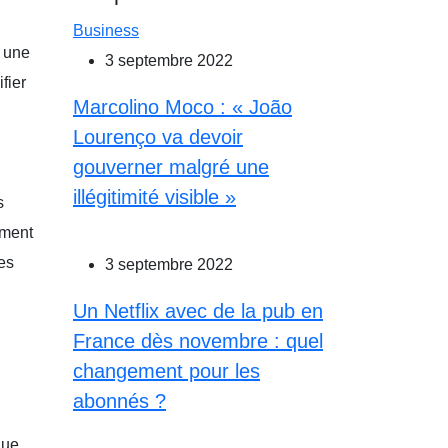
Business
r une
3 septembre 2022
fier
Marcolino Moco : « João
Lourenço va devoir
gouverner malgré une
illégitimité visible »
s
ement
les
3 septembre 2022
Un Netflix avec de la pub en
France dès novembre : quel
changement pour les
abonnés ?
que