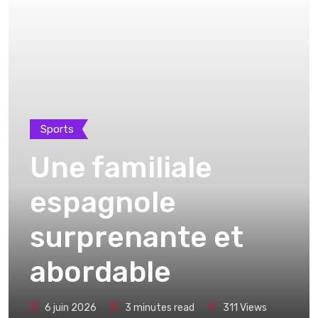
Sports
Une familiale
espagnole
surprenante et
abordable
6 juin 2026
3 minutes read
311
Views