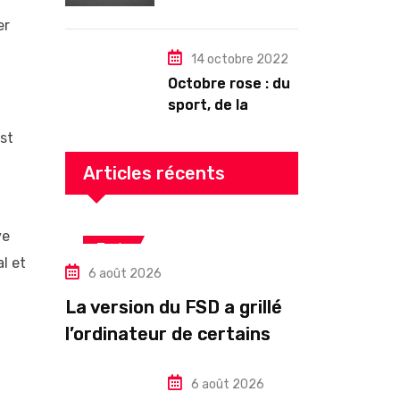
drastiquement
er
14 octobre 2022
Octobre rose : du
sport, de la
culture, de la
st
gourmandise ! Un
programme riche
Articles récents
en Auvergne
ve
Tech
l et
6 août 2026
La version du FSD a grillé
l’ordinateur de certains
propriétaires de Tesla
HW3
6 août 2026