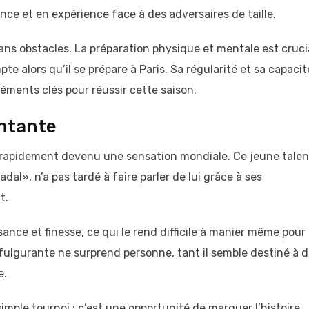
ce et en expérience face à des adversaires de taille.
 sans obstacles. La préparation physique et mentale est cruci
 alors qu’il se prépare à Paris. Sa régularité et sa capacit
éments clés pour réussir cette saison.
ontante
st rapidement devenu une sensation mondiale. Ce jeune talen
l», n’a pas tardé à faire parler de lui grâce à ses
t.
ance et finesse, ce qui le rend difficile à manier même pour 
fulgurante ne surprend personne, tant il semble destiné à 
e.
imple tournoi ; c’est une opportunité de marquer l’histoire.