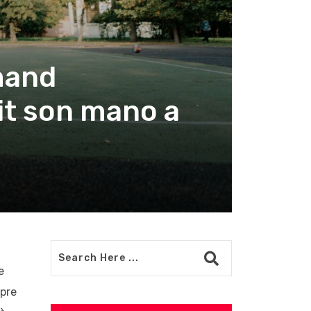
emand
it son mano a
e
opre