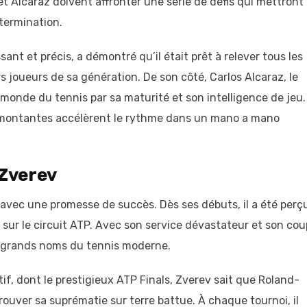
 et Alcaraz doivent affronter une série de défis qui mettront
étermination.
sant et précis, a démontré qu’il était prêt à relever tous les
s joueurs de sa génération. De son côté, Carlos Alcaraz, le
monde du tennis par sa maturité et son intelligence de jeu.
s montantes accélèrent le rythme dans un mano a mano
Zverev
avec une promesse de succès. Dès ses débuts, il a été perç
ur le circuit ATP. Avec son service dévastateur et son cou
ux grands noms du tennis moderne.
if, dont le prestigieux ATP Finals, Zverev sait que Roland-
ouver sa suprématie sur terre battue. À chaque tournoi, il