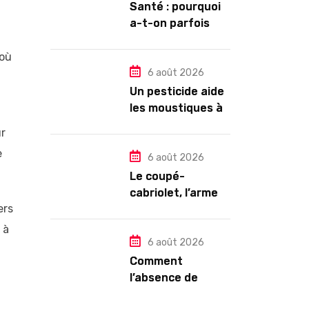
Santé : pourquoi
a-t-on parfois
l’impression de
tomber en
 où
dormant ?
6 août 2026
Un pesticide aide
les moustiques à
trouver leur
ur
partenaire
e
6 août 2026
Le coupé-
cabriolet, l’arme
ers
ultime contre la
chaleur : Mégane
 à
CC TCE 180 ou VW
6 août 2026
Eos TSI 210 ?
Comment
l’absence de
Paige Bueckers a