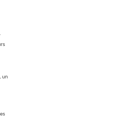
conduit les
Sparks à licencier
a
leur DG dans une
décision étrange
r
urs
, un
ces