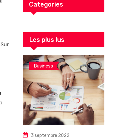
 à
Categories
Les plus lus
 Sur
Business
u
p
3 septembre 2022