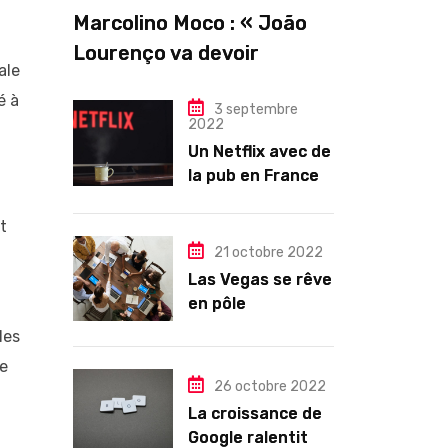
Marcolino Moco : « João
Lourenço va devoir
ale
gouverner malgré une
é à
illégitimité visible »
3 septembre
2022
Un Netflix avec de
la pub en France
dès novembre :
quel changement
t
pour les abonnés
21 octobre 2022
?
Las Vegas se rêve
en pôle
technologique
les
de
26 octobre 2022
La croissance de
Google ralentit