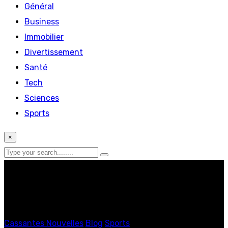
Général
Business
Immobilier
Divertissement
Santé
Tech
Sciences
Sports
×
Cassantes Nouvelles
Blog
Sports
Sécheresse : des