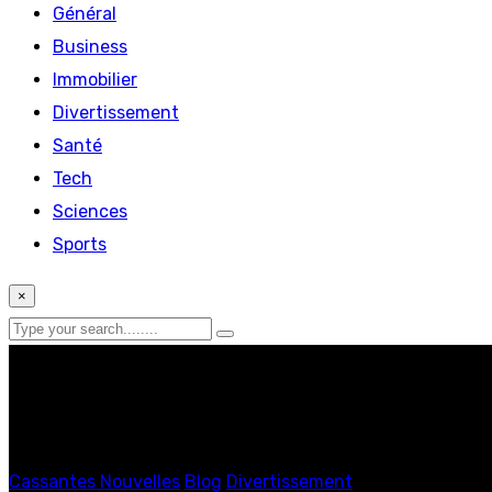
Général
Business
Immobilier
Divertissement
Santé
Tech
Sciences
Sports
×
Cassantes Nouvelles
Blog
Divertissement
Quel impact du 