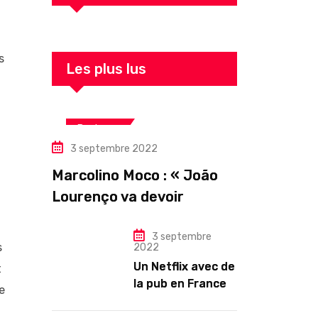
s
Les plus lus
Business
3 septembre 2022
Marcolino Moco : « João
Lourenço va devoir
gouverner malgré une
illégitimité visible »
3 septembre
s
2022
Un Netflix avec de
t
la pub en France
e
dès novembre :
quel changement