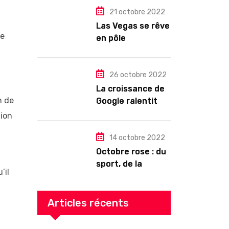
pour les abonnés
21 octobre 2022
?
Las Vegas se rêve
le
en pôle
technologique
26 octobre 2022
La croissance de
n de
Google ralentit
drastiquement
tion
14 octobre 2022
Octobre rose : du
sport, de la
’il
culture, de la
gourmandise ! Un
programme riche
Articles récents
en Auvergne