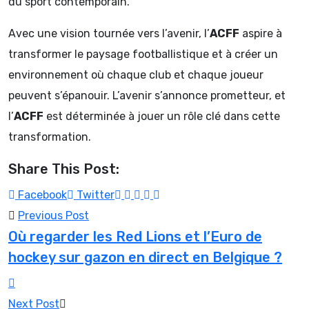
du sport contemporain.
Avec une vision tournée vers l’avenir, l’
ACFF
aspire à
transformer le paysage footballistique et à créer un
environnement où chaque club et chaque joueur
peuvent s’épanouir. L’avenir s’annonce prometteur, et
l’
ACFF
est déterminée à jouer un rôle clé dans cette
transformation.
Share This Post:
Youtube
LinkedIn
Pinterest
Whatsapp
Reddit
Facebook
Twitter
Previous Post
Où regarder les Red Lions et l’Euro de
hockey sur gazon en direct en Belgique ?
Next Post