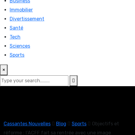
Business
Immobilier
Divertissement
Santé
Tech
Sciences
Sports
×
Cassantes Nouvelles
Blog
Sports
Objectifs et
réforme : l’ACFF fait sa rentrée avec une image