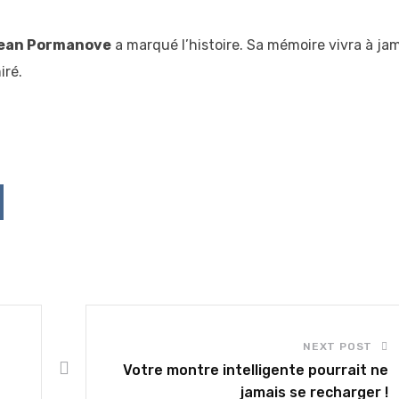
ean Pormanove
a marqué l’histoire. Sa mémoire vivra à ja
iré.
p
ddit
NEXT POST
Votre montre intelligente pourrait ne
jamais se recharger !