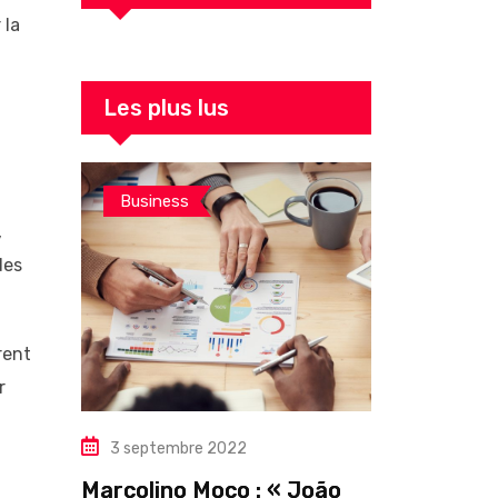
 la
Les plus lus
Business
,
des
rent
r
3 septembre 2022
Marcolino Moco : « João