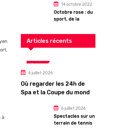
14 octobre 2022
Octobre rose : du
sport, de la
culture, de la
gourmandise ! Un
programme riche
Articles récents
oyen
en Auvergne
ort,
Sports
6 juillet 2026
Où regarder les 24h de
Spa et la Coupe du monde
en direct?
6 juillet 2026
Spectacles sur un
 à
terrain de tennis