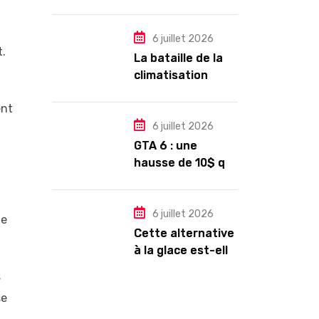
autour d’un petit-
déjeuner
6 juillet 2026
t.
La bataille de la
climatisation
dans les
ent
copropriétés
6 juillet 2026
GTA 6 : une
hausse de 10$ qui
pourrait
rapporter gros à
Rockstar Games
6 juillet 2026
de
Cette alternative
à la glace est-elle
vraiment plus
s
saine ?
se