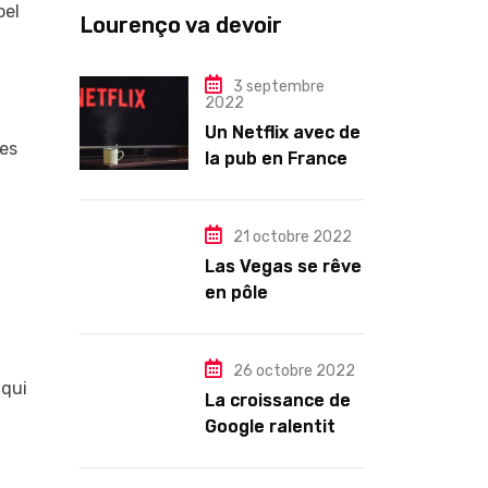
pel
Lourenço va devoir
gouverner malgré une
illégitimité visible »
3 septembre
2022
Un Netflix avec de
ses
la pub en France
dès novembre :
quel changement
pour les abonnés
21 octobre 2022
?
Las Vegas se rêve
à
en pôle
technologique
26 octobre 2022
 qui
La croissance de
Google ralentit
drastiquement