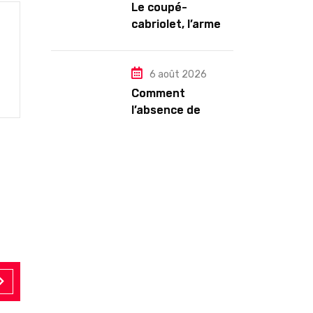
Le coupé-
cabriolet, l’arme
ultime contre la
chaleur : Mégane
CC TCE 180 ou VW
6 août 2026
Eos TSI 210 ?
Comment
l’absence de
Paige Bueckers a
conduit les
Sparks à licencier
leur DG dans une
décision étrange