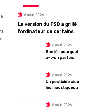
Tech
6 août 2026
 le
La version du FSD a grillé
l’ordinateur de certains
ans
propriétaires de Tesla
er
HW3
6 août 2026
Santé : pourquoi
a-t-on parfois
l’impression de
tomber en
dormant ?
6 août 2026
Un pesticide aide
les moustiques à
trouver leur
partenaire
6 août 2026