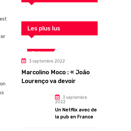
est
Les plus lus
ter
Business
3 septembre 2022
Marcolino Moco : « João
Lourenço va devoir
ion
gouverner malgré une
us
illégitimité visible »
3 septembre
2022
Un Netflix avec de
la pub en France
dès novembre :
quel changement