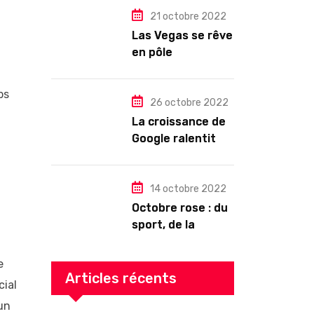
pour les abonnés
21 octobre 2022
?
Las Vegas se rêve
en pôle
technologique
bs
26 octobre 2022
La croissance de
Google ralentit
drastiquement
14 octobre 2022
Octobre rose : du
sport, de la
culture, de la
gourmandise ! Un
e
programme riche
Articles récents
cial
en Auvergne
 un