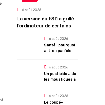
e
Tech
6 août 2026
La version du FSD a grillé
l’ordinateur de certains
propriétaires de Tesla
6 août 2026
HW3
Santé : pourquoi
a-t-on parfois
l’impression de
tomber en
dormant ?
6 août 2026
Un pesticide aide
les moustiques à
trouver leur
partenaire
6 août 2026
ant
Le coupé-