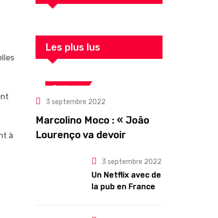
Les plus lus
lles
Business
ent
3 septembre 2022
Marcolino Moco : « João
Lourenço va devoir
nt à
gouverner malgré une
3 septembre 2022
illégitimité visible »
Un Netflix avec de
la pub en France
dès novembre :
quel changement