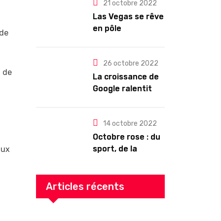
pour les abonnés
21 octobre 2022
?
Las Vegas se rêve
en pôle
 de
technologique
26 octobre 2022
t de
La croissance de
Google ralentit
drastiquement
14 octobre 2022
Octobre rose : du
sport, de la
aux
culture, de la
gourmandise ! Un
programme riche
Articles récents
en Auvergne