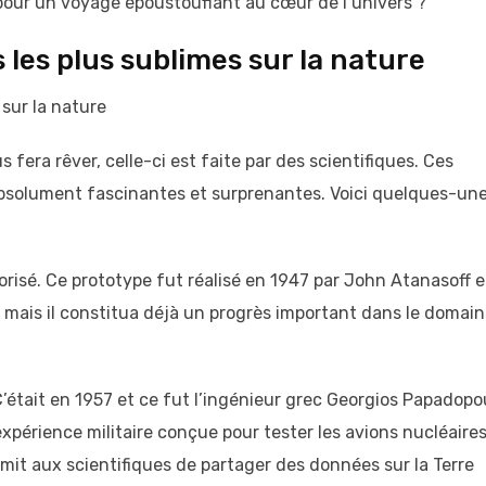
 pour un voyage époustouflant au cœur de l’univers ?
 les plus sublimes sur la nature
 sur la nature
 fera rêver, celle-ci est faite par des scientifiques. Ces
 absolument fascinantes et surprenantes. Voici quelques-un
torisé. Ce prototype fut réalisé en 1947 par John Atanasoff e
e, mais il constitua déjà un progrès important dans le domai
. C’était en 1957 et ce fut l’ingénieur grec Georgios Papadopo
 l’expérience militaire conçue pour tester les avions nucléaire
rmit aux scientifiques de partager des données sur la Terre