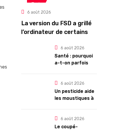
Tech
tes
6 août 2026
La version du FSD a grillé
l’ordinateur de certains
propriétaires de Tesla
6 août 2026
HW3
Santé : pourquoi
a-t-on parfois
unes
l’impression de
tomber en
dormant ?
6 août 2026
Un pesticide aide
les moustiques à
trouver leur
partenaire
6 août 2026
Le coupé-