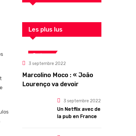
Les plus lus
es
Business
3 septembre 2022
Marcolino Moco : « João
t
Lourenço va devoir
ne
gouverner malgré une
3 septembre 2022
illégitimité visible »
Un Netflix avec de
ulos
la pub en France
s
dès novembre :
quel changement