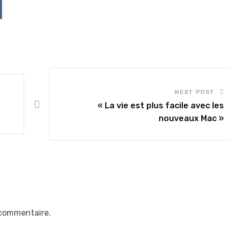
p
ddit
NEXT POST
« La vie est plus facile avec les
nouveaux Mac »
 commentaire.