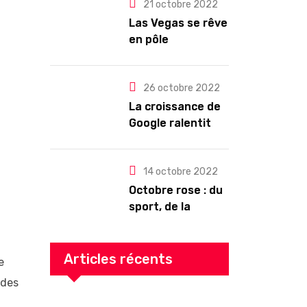
pour les abonnés
21 octobre 2022
?
Las Vegas se rêve
en pôle
technologique
26 octobre 2022
La croissance de
Google ralentit
drastiquement
14 octobre 2022
Octobre rose : du
sport, de la
culture, de la
gourmandise ! Un
programme riche
Articles récents
e
en Auvergne
 des