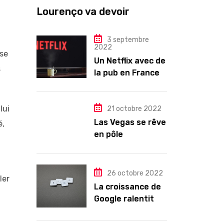
Lourenço va devoir
gouverner malgré une
illégitimité visible »
3 septembre
2022
ise
Un Netflix avec de
s
la pub en France
dès novembre :
quel changement
lui
pour les abonnés
21 octobre 2022
?
Las Vegas se rêve
é,
en pôle
technologique
26 octobre 2022
ler
La croissance de
Google ralentit
drastiquement