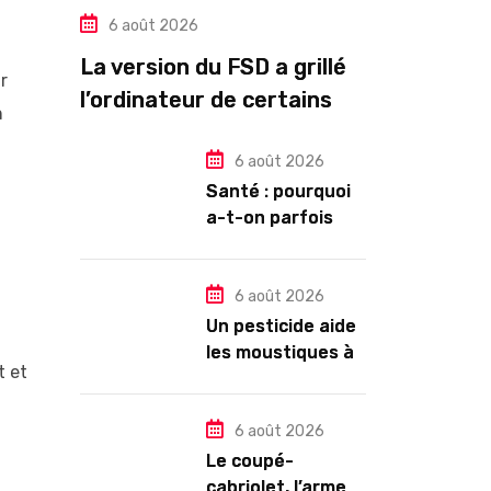
6 août 2026
La version du FSD a grillé
r
l’ordinateur de certains
n
propriétaires de Tesla
HW3
6 août 2026
Santé : pourquoi
,
a-t-on parfois
l’impression de
tomber en
dormant ?
6 août 2026
Un pesticide aide
les moustiques à
t et
trouver leur
partenaire
6 août 2026
Le coupé-
cabriolet, l’arme