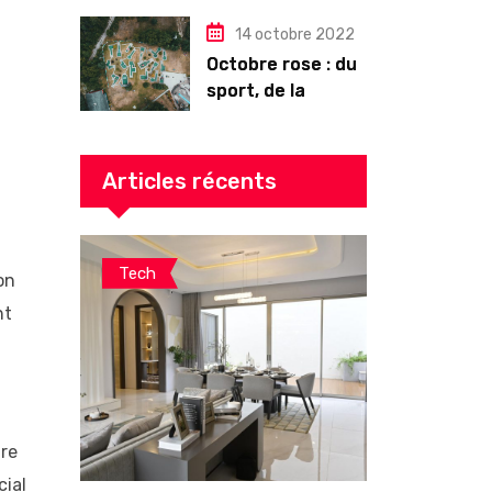
14 octobre 2022
Octobre rose : du
sport, de la
culture, de la
gourmandise ! Un
programme riche
Articles récents
en Auvergne
Tech
on
nt
tre
cial