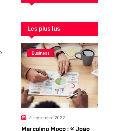
Les plus lus
e
Business
.
3 septembre 2022
Marcolino Moco : « João