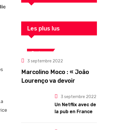
lic
Les plus lus
Business
3 septembre 2022
es
Marcolino Moco : « João
Lourenço va devoir
gouverner malgré une
3 septembre 2022
illégitimité visible »
La
Un Netflix avec de
vice
la pub en France
dès novembre :
quel changement