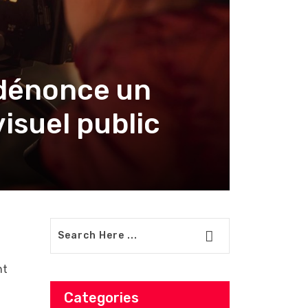
 dénonce un
visuel public
nt
Categories