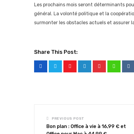
Les prochains mois seront déterminants pour 
général. La volonté politique et la coopérati
surmonter les obstacles actuels et assurer l
Share This Post:
Youtube
LinkedIn
Pinterest
Whatsap
Re
PREVIOUS POST
Bon plan : Office à vie à 16,99 € et
Office pour Mac à 44,99 €