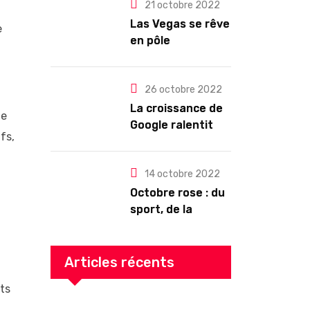
pour les abonnés
21 octobre 2022
?
Las Vegas se rêve
e
en pôle
technologique
26 octobre 2022
La croissance de
te
Google ralentit
fs,
drastiquement
14 octobre 2022
Octobre rose : du
sport, de la
culture, de la
gourmandise ! Un
programme riche
Articles récents
en Auvergne
ts