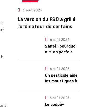
Tech
6 août 2026
La version du FSD a grillé
ur
l’ordinateur de certains
out
propriétaires de Tesla
6 août 2026
HW3
Santé : pourquoi
a-t-on parfois
ne
l’impression de
tomber en
dormant ?
6 août 2026
Un pesticide aide
les moustiques à
trouver leur
partenaire
6 août 2026
Le coupé-
ur à