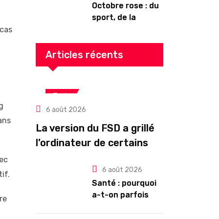
Octobre rose : du
sport, de la
culture, de la
 cas
gourmandise ! Un
programme riche
Articles récents
en Auvergne
Tech
g
6 août 2026
ans
La version du FSD a grillé
l’ordinateur de certains
propriétaires de Tesla
vec
6 août 2026
HW3
if.
Santé : pourquoi
a-t-on parfois
re
l’impression de
tomber en