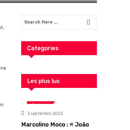
t,
Categories
nne
Les plus lus
en
Business
3 septembre 2022
Marcolino Moco : « João