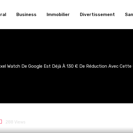
ral
Business
Immobilier
Divertissement
San
ixel Watch De Google Est Déjà À 130 € De Réduction Avec Cette 
 de Google est déjà à 1
 cette offre de soldes
288
Views