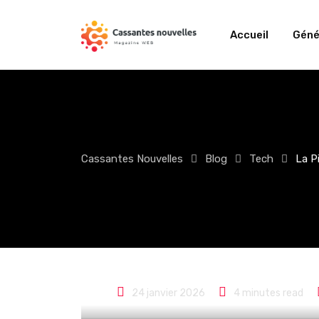
Skip
to
Accueil
Géné
content
Cassantes Nouvelles
Blog
Tech
La P
Tech
La Pixel Watch
réduction avec
24 janvier 2026
4 minutes read