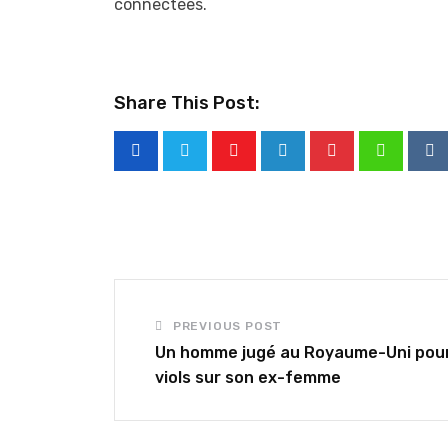
connectées.
Share This Post:
Youtube
LinkedIn
Pinterest
Whatsap
Re
PREVIOUS POST
Un homme jugé au Royaume-Uni pou
viols sur son ex-femme