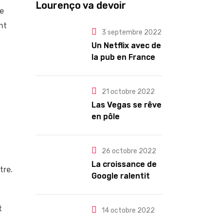
Lourenço va devoir
ce
gouverner malgré une
nt
3 septembre 2022
illégitimité visible »
Un Netflix avec de
la pub en France
dès novembre :
quel changement
pour les abonnés
21 octobre 2022
?
Las Vegas se rêve
en pôle
technologique
26 octobre 2022
La croissance de
tre.
Google ralentit
drastiquement
t
14 octobre 2022