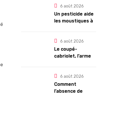
dormant ?
6 août 2026
Un pesticide aide
les moustiques à
té
trouver leur
partenaire
6 août 2026
Le coupé-
cabriolet, l’arme
ultime contre la
ce
chaleur : Mégane
CC TCE 180 ou VW
6 août 2026
Eos TSI 210 ?
Comment
l’absence de
Paige Bueckers a
conduit les
Sparks à licencier
leur DG dans une
décision étrange