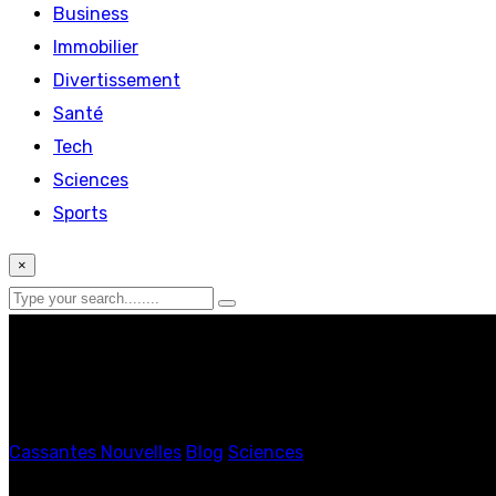
Business
Immobilier
Divertissement
Santé
Tech
Sciences
Sports
×
Cassantes Nouvelles
Blog
Sciences
La NASA veut implante