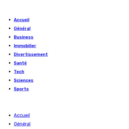
Skip
to
Accueil
content
Général
Business
Immobilier
Divertissement
Santé
Tech
Sciences
Sports
Accueil
Général