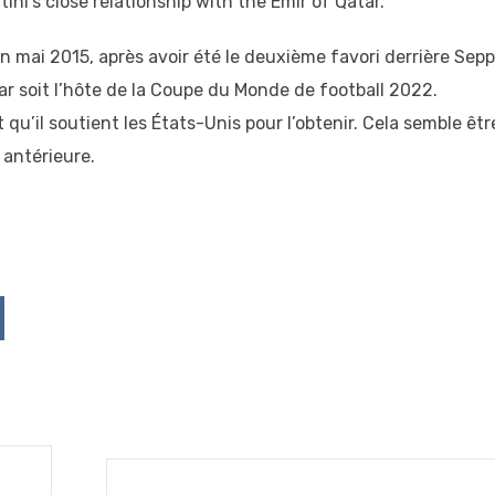
ini’s close relationship with the Emir of Qatar.
 en mai 2015, après avoir été le deuxième favori derrière Sepp
atar soit l’hôte de la Coupe du Monde de football 2022.
et qu’il soutient les États-Unis pour l’obtenir. Cela semble êt
 antérieure.
p
ddit