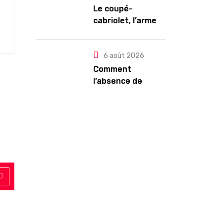
Le coupé-
cabriolet, l’arme
ultime contre la
chaleur : Mégane
CC TCE 180 ou VW
6 août 2026
Eos TSI 210 ?
Comment
l’absence de
Paige Bueckers a
conduit les
Sparks à licencier
leur DG dans une
décision étrange