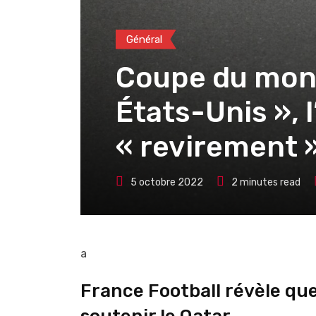
Général
Coupe du mond
États-Unis », 
« revirement »
5 octobre 2022
2 minutes read
a
France Football révèle que