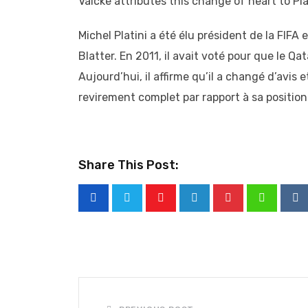
Valcke attributes this change of heart to Plat
Michel Platini a été élu président de la FIFA
Blatter. En 2011, il avait voté pour que le Q
Aujourd’hui, il affirme qu’il a changé d’avis 
revirement complet par rapport à sa position
Share This Post:
Youtube
LinkedIn
Pinterest
Whatsap
Re