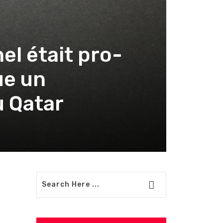
el était pro-
ue un
u Qatar