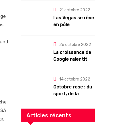
quel changement
pour les abonnés
21 octobre 2022
nge
?
Las Vegas se rêve
en pôle
as
technologique
ound
26 octobre 2022
La croissance de
Google ralentit
drastiquement
14 octobre 2022
Octobre rose : du
sport, de la
culture, de la
chel
gourmandise ! Un
USA
programme riche
Articles récents
r.
en Auvergne