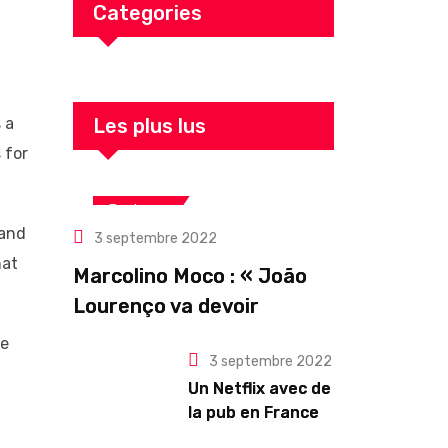
Categories
 a
Les plus lus
 for
Business
 and
3 septembre 2022
hat
Marcolino Moco : « João
Lourenço va devoir
gouverner malgré une
he
3 septembre 2022
illégitimité visible »
Un Netflix avec de
la pub en France
dès novembre :