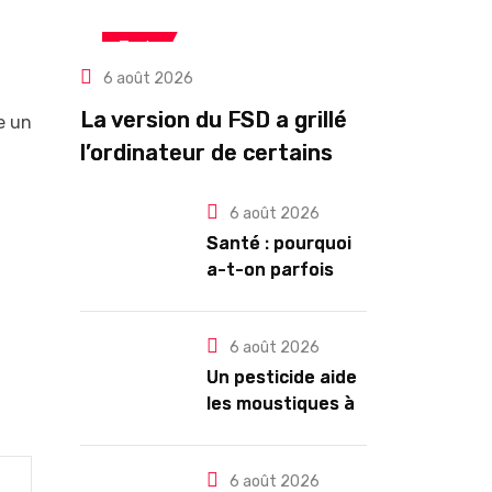
Tech
6 août 2026
La version du FSD a grillé
re un
l’ordinateur de certains
propriétaires de Tesla
6 août 2026
HW3
Santé : pourquoi
a-t-on parfois
l’impression de
tomber en
dormant ?
6 août 2026
Un pesticide aide
les moustiques à
trouver leur
partenaire
6 août 2026