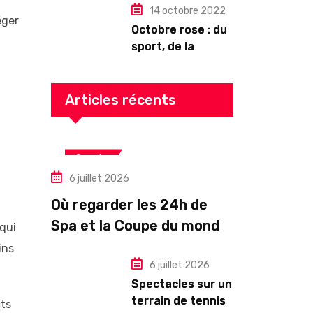
14 octobre 2022
éger
Octobre rose : du
sport, de la
culture, de la
gourmandise ! Un
programme riche
Articles récents
en Auvergne
Sports
6 juillet 2026
Où regarder les 24h de
Spa et la Coupe du monde
 qui
en direct?
ins
6 juillet 2026
Spectacles sur un
terrain de tennis
cts