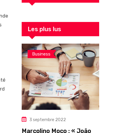
ande
s
Les plus lus
Business
ité
ord
3 septembre 2022
Marcolino Moco : « João