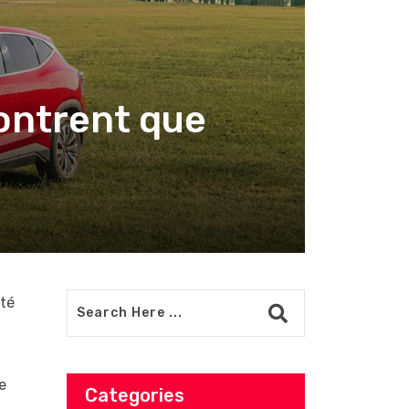
montrent que
ité
e
Categories