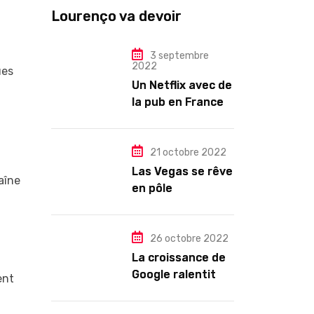
Lourenço va devoir
gouverner malgré une
illégitimité visible »
3 septembre
2022
ues
Un Netflix avec de
la pub en France
dès novembre :
quel changement
pour les abonnés
21 octobre 2022
?
Las Vegas se rêve
aîne
en pôle
technologique
26 octobre 2022
La croissance de
Google ralentit
ent
drastiquement