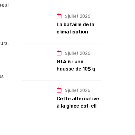
autour d’un petit-
es si
déjeuner
6 juillet 2026
La bataille de la
climatisation
dans les
urs.
copropriétés
6 juillet 2026
GTA 6 : une
hausse de 10$ qui
pourrait
es
rapporter gros à
Rockstar Games
6 juillet 2026
Cette alternative
à la glace est-elle
vraiment plus
saine ?