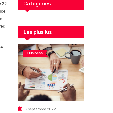
Categories
e 22
ice
le
redi
Les plus lus
te
Business
il
3 septembre 2022