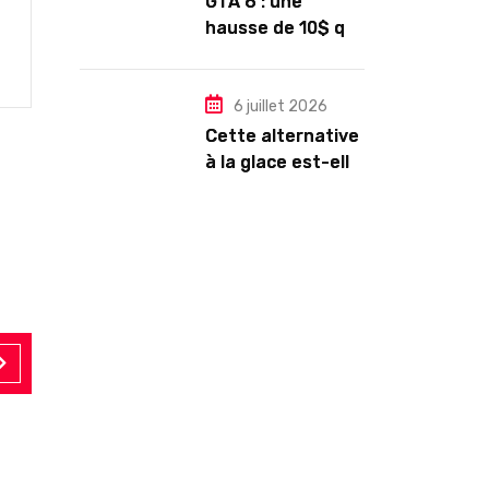
GTA 6 : une
hausse de 10$ qui
pourrait
rapporter gros à
Rockstar Games
6 juillet 2026
Cette alternative
à la glace est-elle
vraiment plus
saine ?