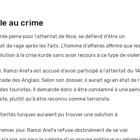
le au crime
rde peine pour l’attentat de Nice, se défend d’être un
état de rage après les faits. L’homme d’affaires affirme que le
ution à la crise kurde sans avoir recours à ce type de viole
, Ramzi Arefa est accusé d’avoir participé à l’attentat du 14
nade des Anglais. Selon son dossier, il aurait agi en état de 
 des touristes. Il demande donc à être condamné à une pein
riste, plutôt qu’à être reconnu comme terroriste.
torités turques auraient pu trouver une solution à
premier jour, Ramzi Arefa refuse obstinément de se voir
 il n’a pas agi pour le compte d’un groupe politique ou religie