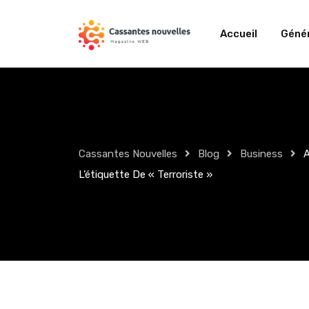
Skip
to
Accueil
Génér
content
Cassantes Nouvelles
Blog
Business
A
L’étiquette De « Terroriste »