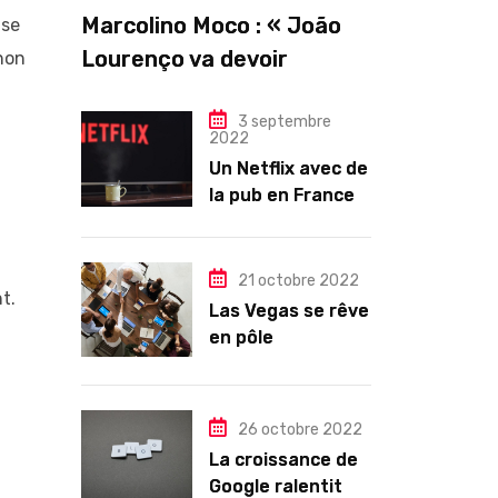
Marcolino Moco : « João
 se
Lourenço va devoir
 non
gouverner malgré une
illégitimité visible »
3 septembre
2022
Un Netflix avec de
la pub en France
dès novembre :
quel changement
pour les abonnés
21 octobre 2022
t.
?
Las Vegas se rêve
en pôle
technologique
26 octobre 2022
La croissance de
Google ralentit