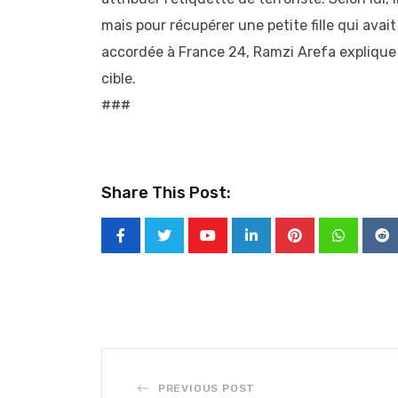
mais pour récupérer une petite fille qui avai
accordée à France 24, Ramzi Arefa explique s
cible.
###
Share This Post:
Youtube
LinkedIn
Pinterest
Whatsap
Re
PREVIOUS POST