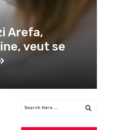
i Arefa,
ine, veut se
»