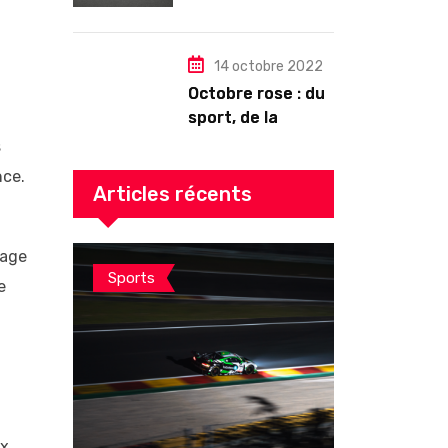
drastiquement
14 octobre 2022
Octobre rose : du
sport, de la
culture, de la
s
gourmandise ! Un
nce.
programme riche
Articles récents
en Auvergne
rage
Sports
e
ux