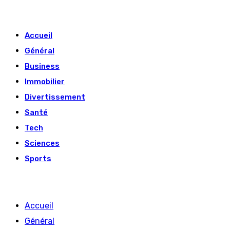
Skip
to
Accueil
content
Général
Business
Immobilier
Divertissement
Santé
Tech
Sciences
Sports
Accueil
Général