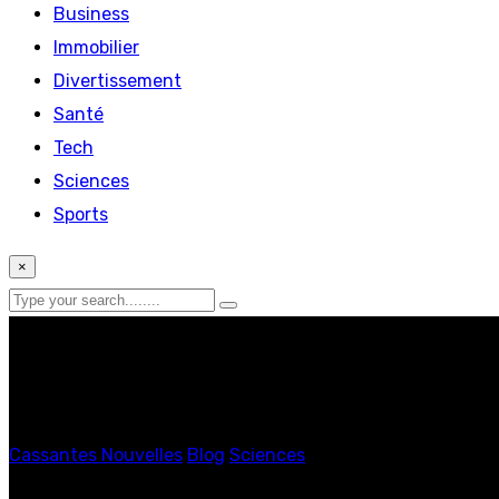
Business
Immobilier
Divertissement
Santé
Tech
Sciences
Sports
×
Cassantes Nouvelles
Blog
Sciences
Apple TV+ : une série 