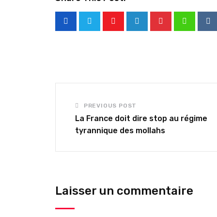
Youtube
LinkedIn
Pinterest
Whatsap
Re
PREVIOUS POST
La France doit dire stop au régime
tyrannique des mollahs
Laisser un commentaire