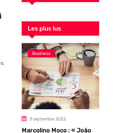
i
Les plus lus
Business
rs
3 septembre 2022
Marcolino Moco : « João