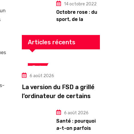
14 octobre 2022
 un
Octobre rose : du
sport, de la
s
culture, de la
gourmandise ! Un
programme riche
Articles récents
en Auvergne
ues
Tech
6 août 2026
s-
La version du FSD a grillé
l’ordinateur de certains
propriétaires de Tesla
HW3
6 août 2026
Santé : pourquoi
a-t-on parfois