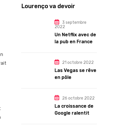
Lourenço va devoir
gouverner malgré une
illégitimité visible »
3 septembre
2022
Un Netflix avec de
la pub en France
dès novembre :
un
quel changement
pour les abonnés
21 octobre 2022
rait
?
Las Vegas se rêve
en pôle
technologique
26 octobre 2022
La croissance de
t
Google ralentit
n
drastiquement