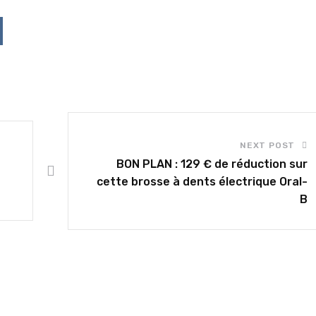
p
ddit
NEXT POST
BON PLAN : 129 € de réduction sur
cette brosse à dents électrique Oral-
B