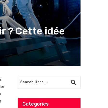
r ? Cette idée
e
der
u
s
Categories