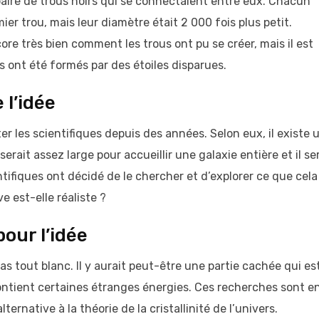
paire de trous noirs qui se connectaient entre eux. Chacun
mier trou, mais leur diamètre était 2 000 fois plus petit.
re très bien comment les trous ont pu se créer, mais il est
s ont été formés par des étoiles disparues.
 l’idée
r les scientifiques depuis des années. Selon eux, il existe 
erait assez large pour accueillir une galaxie entière et il se
ntifiques ont décidé de le chercher et d’explorer ce que cela
e est-elle réaliste ?
our l’idée
pas tout blanc. Il y aurait peut-être une partie cachée qui es
ontient certaines étranges énergies. Ces recherches sont e
ernative à la théorie de la cristallinité de l’univers.