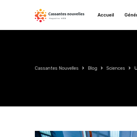
Skip
to
Accueil
Génér
content
Cassantes Nouvelles
Blog
Sciences
U