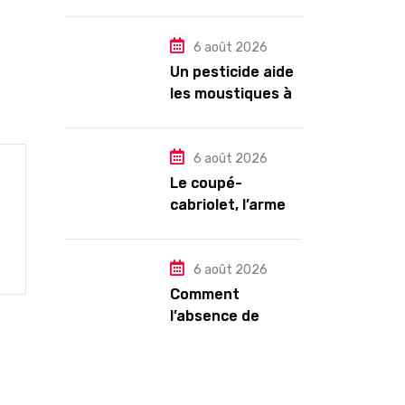
l’impression de
tomber en
dormant ?
6 août 2026
Un pesticide aide
les moustiques à
trouver leur
partenaire
6 août 2026
Le coupé-
cabriolet, l’arme
ultime contre la
chaleur : Mégane
CC TCE 180 ou VW
6 août 2026
Eos TSI 210 ?
Comment
l’absence de
Paige Bueckers a
conduit les
Sparks à licencier
leur DG dans une