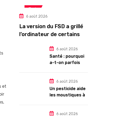
Tech
6 août 2026
La version du FSD a grillé
l’ordinateur de certains
propriétaires de Tesla
HW3
6 août 2026
ts
Santé : pourquoi
a-t-on parfois
l’impression de
tomber en
dormant ?
6 août 2026
s et
Un pesticide aide
oir
les moustiques à
trouver leur
es,
partenaire
6 août 2026