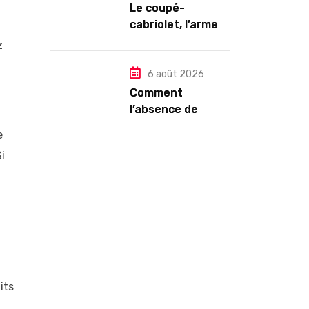
Le coupé-
cabriolet, l’arme
ultime contre la
z
chaleur : Mégane
CC TCE 180 ou VW
6 août 2026
Eos TSI 210 ?
Comment
l’absence de
Paige Bueckers a
e
conduit les
i
Sparks à licencier
leur DG dans une
décision étrange
its