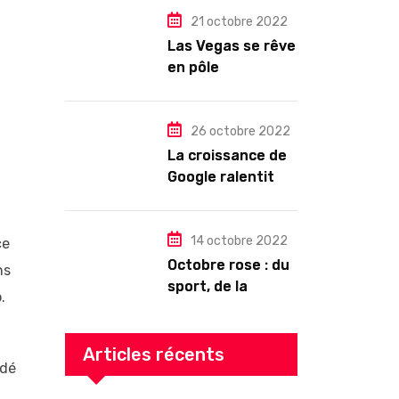
quel changement
pour les abonnés
21 octobre 2022
?
Las Vegas se rêve
en pôle
technologique
26 octobre 2022
La croissance de
i
Google ralentit
drastiquement
14 octobre 2022
ce
Octobre rose : du
ns
sport, de la
.
culture, de la
gourmandise ! Un
programme riche
Articles récents
ndé
en Auvergne