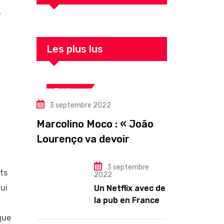
é
Les plus lus
Business
3 septembre 2022
Marcolino Moco : « João
Lourenço va devoir
gouverner malgré une
illégitimité visible »
3 septembre
ts
2022
qui
Un Netflix avec de
la pub en France
dès novembre :
que