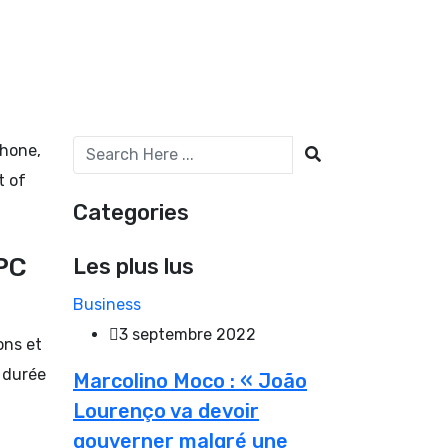
phone,
t of
Categories
 PC
Les plus lus
Business
3 septembre 2022
ons et
e durée
Marcolino Moco : « João
Lourenço va devoir
gouverner malgré une