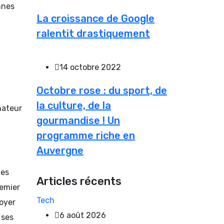
nnes
La croissance de Google
ralentit drastiquement
14 octobre 2022
Octobre rose : du sport, de
la culture, de la
nateur
gourmandise ! Un
programme riche en
Auvergne
les
Articles récents
remier
Tech
voyer
6 août 2026
 ses