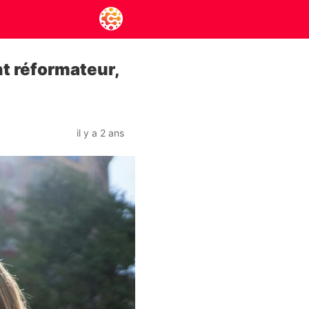
nt réformateur,
il y a 2 ans