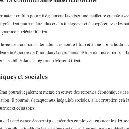
formateur en Iran pourrait également favoriser une meilleure entente av
tel président pourrait être plus enclin à négocier et à coopérer avec les 
rogramme nucléaire iranien.
levée des sanctions internationales contre l’Iran et à une normalisation 
eure intégration de l’Iran dans la communauté internationale pourrait fa
er la stabilité dans la région du Moyen-Orient.
ques et sociales
Iran pourrait également mettre en œuvre des réformes économiques et so
tion. Il pourrait s’attaquer aux inégalités sociales, à la corruption et à 
usives et équitables.
ler la croissance économique, créer des emplois et renforcer le filet soc
ait contribuer à réduire les tensions sociales et à promouvoir un dévelop