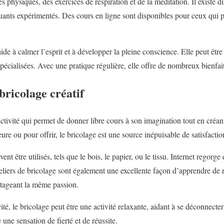
physiques, des exercices de respiration et de la méditation. Il existe di
nts expérimentés. Des cours en ligne sont disponibles pour ceux qui pr
aide à calmer l’esprit et à développer la pleine conscience. Elle peut êtr
pécialisées. Avec une pratique régulière, elle offre de nombreux bienfai
bricolage créatif
activité qui permet de donner libre cours à son imagination tout en créa
eure ou pour offrir, le bricolage est une source inépuisable de satisfactio
être utilisés, tels que le bois, le papier, ou le tissu. Internet regorge 
teliers de bricolage sont également une excellente façon d’apprendre de 
rtageant la même passion.
ité, le bricolage peut être une activité relaxante, aidant à se déconnecte
une sensation de fierté et de réussite.